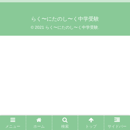
らく〜にたのし〜く中学受験
© 2021 らく〜にたのし〜く中学受験.
メニュー
ホーム
検索
トップ
サイドバー