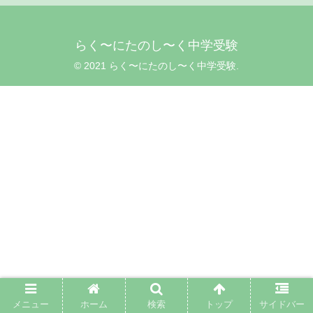
らく〜にたのし〜く中学受験
© 2021 らく〜にたのし〜く中学受験.
メニュー
ホーム
検索
トップ
サイドバー