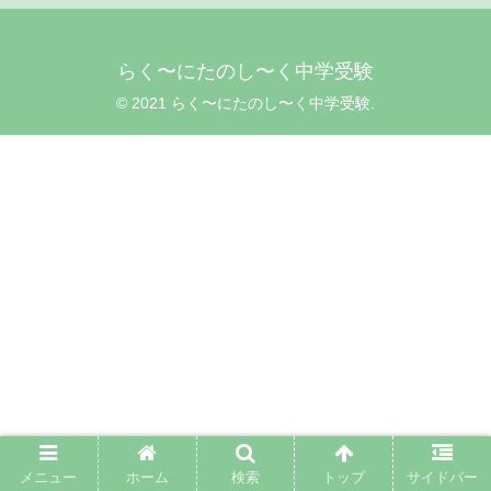
らく〜にたのし〜く中学受験
© 2021 らく〜にたのし〜く中学受験.
メニュー
ホーム
検索
トップ
サイドバー