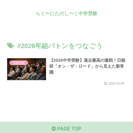
らく〜にたのし〜く中学受験
#2026年組バトンをつなごう
【2026中学受験】過去最高の激戦！日能
受験情報
研「オン・ザ・ロード」から見えた新常
識
2026.04.09
PAGE TOP