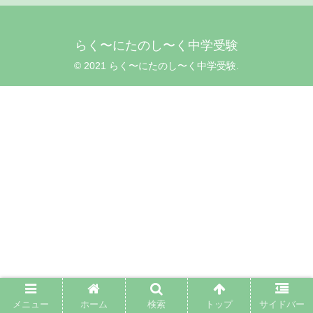
らく〜にたのし〜く中学受験
© 2021 らく〜にたのし〜く中学受験.
メニュー
ホーム
検索
トップ
サイドバー