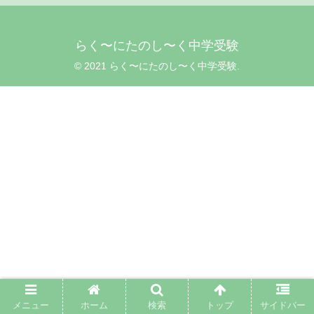
らく〜にたのし〜く中学受験
© 2021 らく〜にたのし〜く中学受験.
メニュー
ホーム
検索
トップ
サイドバー