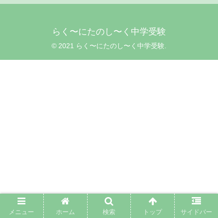
らく〜にたのし〜く中学受験
© 2021 らく〜にたのし〜く中学受験.
メニュー
ホーム
検索
トップ
サイドバー