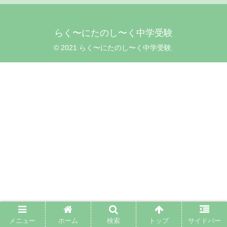
らく〜にたのし〜く中学受験
© 2021 らく〜にたのし〜く中学受験.
メニュー
ホーム
検索
トップ
サイドバー