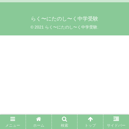
らく〜にたのし〜く中学受験
© 2021 らく〜にたのし〜く中学受験.
メニュー
ホーム
検索
トップ
サイドバー