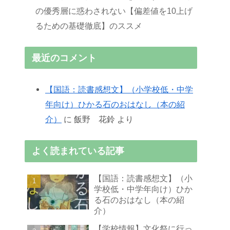
の優秀層に惑わされない【偏差値を10上げ
るための基礎徹底】のススメ
最近のコメント
【国語：読書感想文】（小学校低・中学
年向け）ひかる石のおはなし（本の紹
介）
に
飯野 花鈴
より
よく読まれている記事
【国語：読書感想文】（小
学校低・中学年向け）ひか
る石のおはなし（本の紹
介）
【学校情報】文化祭に行っ