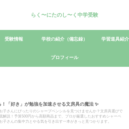
らく〜にたのし〜く中学受験
受験情報
学校の紹介（備忘録）
学習道具紹介
プロフィール
切る！「好き」が勉強を加速させる文房具の魔法 ✨
お子さんにぴったりのシャープペンシルを見つけませんか？文房具選びで
底解説！予算500円から高額商品まで、プロが厳選したおすすめシャーペ
お子さんの集中力とやる気を引き出す一本がきっと見つかります。