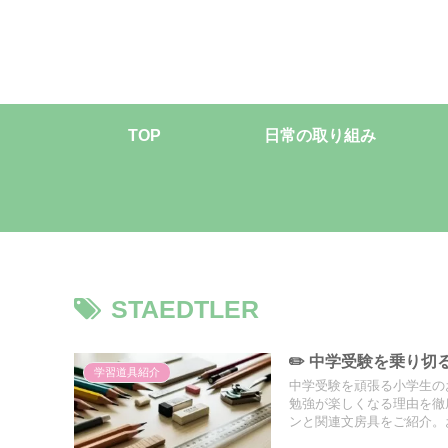
TOP
日常の取り組み
STAEDTLER
✏️ 中学受験を乗り
学習道具紹介
中学受験を頑張る小学生の
勉強が楽しくなる理由を徹
ンと関連文房具をご紹介。