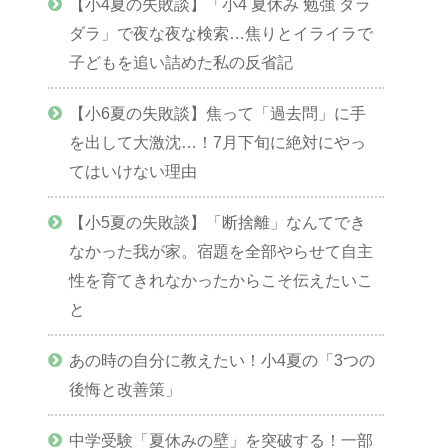
【小4夏の失敗談】「小4 夏休み 勉強 ダラ
ダラ」で夜な夜な検索…焦りとイライラで
子どもを追い詰めた私の反省記
【小6夏の失敗談】焦って「過去問」に手
を出して大激沈…！7月下旬に絶対にやっ
てはいけない理由
【小5夏の失敗談】「断捨離」なんてでき
なかった我が家。宿題を全部やらせて自主
性を育てきれなかったからこそ伝えたいこ
と
あの時の自分に教えたい！小4夏の「3つの
後悔と改善策」
中学受験「夏休みの壁」を突破する！一部