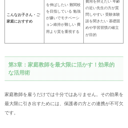
費用を抑えたい 年齢
を伸ばしたい 難関校
の近い先生の方が質
を目指している 勉強
問しやすい 受験体験
こんなお子さん・ご
が嫌いでモチベーシ
談を聞きたい 基礎固
家庭におすすめ
ョン維持が難しい 費
めや学習習慣の確立
用より質を重視する
が目的
第3章：家庭教師を最大限に活かす！効果的
な活用術
家庭教師を雇うだけでは十分ではありません。その効果を
最大限に引き出すためには、保護者の方との連携が不可欠
です。