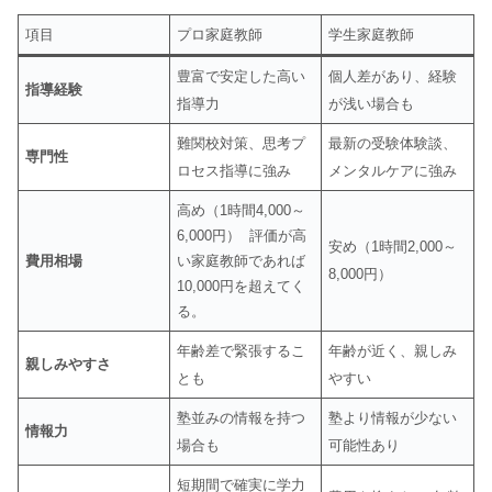
項目
プロ家庭教師
学生家庭教師
豊富で安定した高い
個人差があり、経験
指導経験
指導力
が浅い場合も
難関校対策、思考プ
最新の受験体験談、
専門性
ロセス指導に強み
メンタルケアに強み
高め（1時間4,000～
6,000円） 評価が高
安め（1時間2,000～
費用相場
い家庭教師であれば
8,000円）
10,000円を超えてく
る。
年齢差で緊張するこ
年齢が近く、親しみ
親しみやすさ
とも
やすい
塾並みの情報を持つ
塾より情報が少ない
情報力
場合も
可能性あり
短期間で確実に学力