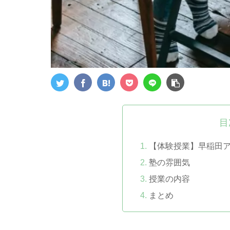
目
【体験授業】早稲田
塾の雰囲気
授業の内容
まとめ