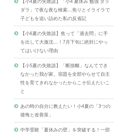
【小4夏の失敗談】「小4 夏休み 勉強 ダラ
ダラ」で夜な夜な検索…焦りとイライラで
子どもを追い詰めた私の反省記
【小6夏の失敗談】焦って「過去問」に手
を出して大激沈…！7月下旬に絶対にやっ
てはいけない理由
【小5夏の失敗談】「断捨離」なんてでき
なかった我が家。宿題を全部やらせて自主
性を育てきれなかったからこそ伝えたいこ
と
あの時の自分に教えたい！小4夏の「3つの
後悔と改善策」
中学受験「夏休みの壁」を突破する！一部