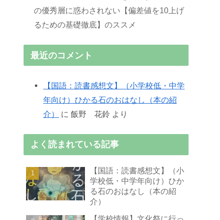
の優秀層に惑わされない【偏差値を10上げ
るための基礎徹底】のススメ
最近のコメント
【国語：読書感想文】（小学校低・中学
年向け）ひかる石のおはなし（本の紹
介）
に
飯野 花鈴
より
よく読まれている記事
【国語：読書感想文】（小
学校低・中学年向け）ひか
る石のおはなし（本の紹
介）
【学校情報】文化祭に行っ