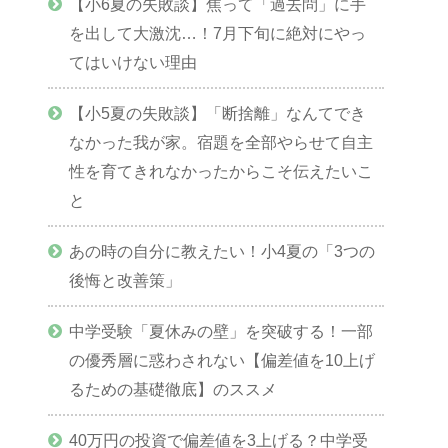
【小6夏の失敗談】焦って「過去問」に手
を出して大激沈…！7月下旬に絶対にやっ
てはいけない理由
【小5夏の失敗談】「断捨離」なんてでき
なかった我が家。宿題を全部やらせて自主
性を育てきれなかったからこそ伝えたいこ
と
あの時の自分に教えたい！小4夏の「3つの
後悔と改善策」
中学受験「夏休みの壁」を突破する！一部
の優秀層に惑わされない【偏差値を10上げ
るための基礎徹底】のススメ
40万円の投資で偏差値を3上げる？中学受