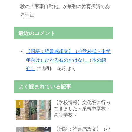
験の「家事自動化」が最強の教育投資であ
る理由
最近のコメント
【国語：読書感想文】（小学校低・中学
年向け）ひかる石のおはなし（本の紹
介）
に
飯野 花鈴
より
よく読まれている記事
【学校情報】文化祭に行っ
てきました～巣鴨中学校・
高等学校～
【国語：読書感想文】（小