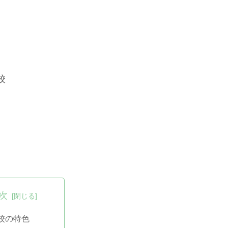
校
次
校の特色