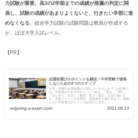
力試験が重要。高3の2学期までの成績が推薦の判定に関
係し、試験の成績があまりよくないと、行きたい学部に進
めなくなる
。総合学力試験の試験問題は教員が作成する
が、ほぼ大学入試レベル。
【PR】
志望校選びのポイントを解説！中学受験で後悔
しないための4つのステップ
中学・高校の志望校選びで悩んでいませんか？この記事で
は、学校選びの4つのポイント「知る」「見る」「聞く」
「話し合う」を詳しく解説。私立・国立・公立の違いか
ら、学校イベントの活用法、相談相手の選び方まで、後悔
しない学校選びのヒントをお届けします。
enjyoing-a-exam.com
2021.06.13