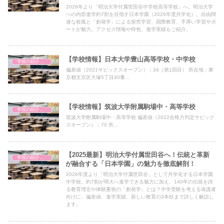
2026年より「明治大学付属世田谷中学校高等学校」へ。明治大学
への内部進学約7割を目指す日本学園（2026年度共学化）。自由闊
達な校風と「創発学」による探究学習、国際教育、手厚い学習サポ
ートが魅力。アクセス情報や特色、進学実績もご紹介。
【学校情報】日本大学豊山高等学校・中学校
学校の紹介（備忘録）
偏差値（2021サピックスオープン）：34（第1回目） 所在地：東
京都文京区大塚5丁目40番...
【学校情報】筑波大学附属駒場中・高等学校
学校の紹介（備忘録）
筑波大学附属駒場中・高等学校 偏差値（2022合格力判定サピック
スオープン）：70 所...
【2025最新】明治大学付属世田谷へ！伝統と革新
学校の紹介（備忘録）
が融合する「日本学園」の魅力を徹底解剖！
2026年度より「明治大学付属世田谷」として共学化する日本学園
中学校。約7割が明大へ進学できる魅力に加え、140年の伝統を誇
る教育理念や体験重視の「創発学」とは？中学受験を考える保護者
向けに、偏差値、進学実績、新しい教育の3本柱まで詳しく解説し
ます。