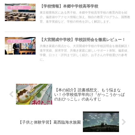
【学校情報】本郷中学校高等学校
学校の紹介（備忘録）
東京都豊島区にある男子校、本郷中学校高等学校の教育内容を紹
介。偏差値やアクセス情報に加え、独自の教育プログラム、国際教
育、進学実績など、学校の特色を詳しく解説します。
【大宮開成中学校】学校説明会を徹底レビュー！
学校の紹介（備忘録）
共働き家庭の視点から、大宮開成中学校の学校説明会を徹底解説！
進学実績、探求学習、共働き家庭に嬉しいサポート体制、偏差値、
学費、口コミ・評判まで詳しく紹介。お子さんの学校選びの参考
に。
【本の紹介】読書感想文、もう悩まな
い！小学校低学年向け『がっこうかっぱ
のおひっこし』のあらすじ
【子供と体験学習】葛西臨海水族園