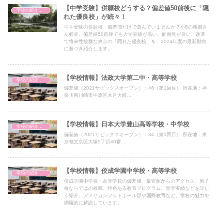
【中学受験】併願校どうする？偏差値50前後に「隠
学校の紹介（備忘録）
れた優良校」が続々！
中学受験の併願校、偏差値だけで選んでいませんか？小6の親御さ
ん必見。偏差値50前後でも大学実績が高い、面倒見が良い、改革
で将来性抜群な東京の「隠れた優良校」を、2024年度の最新動向
に基づき紹介します。
【学校情報】法政大学第二中・高等学校
学校の紹介（備忘録）
偏差値（2021サピックスオープン）：46（第1回目） 所在地：神
奈川県川崎市中原区木月大町...
【学校情報】日本大学豊山高等学校・中学校
学校の紹介（備忘録）
偏差値（2021サピックスオープン）：34（第1回目） 所在地：東
京都文京区大塚5丁目40番...
【学校情報】佼成学園中学校・高等学校
学校の紹介（備忘録）
佼成学園中学校・高等学校の偏差値、最寄駅からのアクセス、男子
校ならではの校風、特色ある教育プログラム、進学実績などを詳し
く紹介。アメリカンフットボール部や国際教育など、学校の魅力を
網羅的に解説しています。