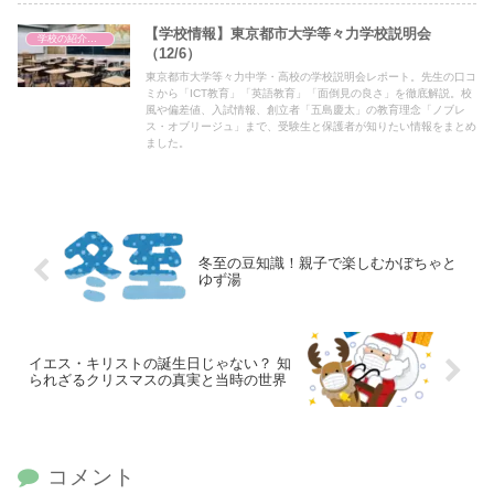
【学校情報】東京都市大学等々力学校説明会
学校の紹介（備忘録）
（12/6）
東京都市大学等々力中学・高校の学校説明会レポート。先生の口コ
ミから「ICT教育」「英語教育」「面倒見の良さ」を徹底解説。校
風や偏差値、入試情報、創立者「五島慶太」の教育理念「ノブレ
ス・オブリージュ」まで、受験生と保護者が知りたい情報をまとめ
ました。
冬至の豆知識！親子で楽しむかぼちゃと
ゆず湯
イエス・キリストの誕生日じゃない？ 知
られざるクリスマスの真実と当時の世界
コメント