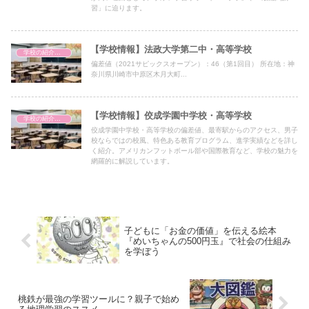
習」に迫ります。
【学校情報】法政大学第二中・高等学校
学校の紹介（備忘録）
偏差値（2021サピックスオープン）：46（第1回目） 所在地：神
奈川県川崎市中原区木月大町...
【学校情報】佼成学園中学校・高等学校
学校の紹介（備忘録）
佼成学園中学校・高等学校の偏差値、最寄駅からのアクセス、男子
校ならではの校風、特色ある教育プログラム、進学実績などを詳し
く紹介。アメリカンフットボール部や国際教育など、学校の魅力を
網羅的に解説しています。
子どもに「お金の価値」を伝える絵本
『めいちゃんの500円玉』で社会の仕組み
を学ぼう
桃鉄が最強の学習ツールに？親子で始め