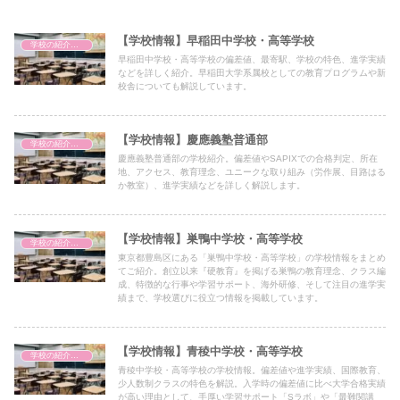
【学校情報】早稲田中学校・高等学校
学校の紹介（備忘録）
早稲田中学校・高等学校の偏差値、最寄駅、学校の特色、進学実績
などを詳しく紹介。早稲田大学系属校としての教育プログラムや新
校舎についても解説しています。
【学校情報】慶應義塾普通部
学校の紹介（備忘録）
慶應義塾普通部の学校紹介。偏差値やSAPIXでの合格判定、所在
地、アクセス、教育理念、ユニークな取り組み（労作展、目路はる
か教室）、進学実績などを詳しく解説します。
【学校情報】巣鴨中学校・高等学校
学校の紹介（備忘録）
東京都豊島区にある「巣鴨中学校・高等学校」の学校情報をまとめ
てご紹介。創立以来『硬教育』を掲げる巣鴨の教育理念、クラス編
成、特徴的な行事や学習サポート、海外研修、そして注目の進学実
績まで、学校選びに役立つ情報を掲載しています。
【学校情報】青稜中学校・高等学校
学校の紹介（備忘録）
青稜中学校・高等学校の学校情報。偏差値や進学実績、国際教育、
少人数制クラスの特色を解説。入学時の偏差値に比べ大学合格実績
が高い理由として、手厚い学習サポート「Sラボ」や「最難関講