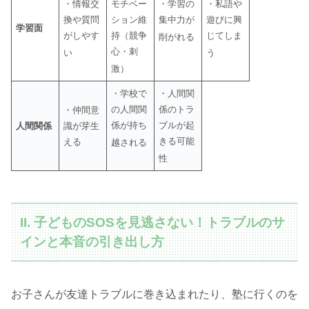
・情報交
モチベー
・学習の
・私語や
換や質問
ション維
集中力が
遊びに興
学習面
がしやす
持（競争
じてしま
削がれる
心・刺
い
う
激）
・学校で
・人間関
の人間関
係のトラ
・仲間意
係が持ち
ブルが起
人間関係
識が芽生
きる可能
える
越される
性
II. 子どものSOSを見逃さない！トラブルのサ
インと本音の引き出し方
お子さんが友達トラブルに巻き込まれたり、塾に行くのを