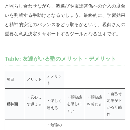
と照らし合わせながら、塾選びや友達関係への介入の度合
いを判断する手助けとなるでしょう。最終的に、学習効果
と精神的安定のバランスをどう取るかという、親御さんの
重要な意思決定をサポートするツールとなるはずです。
Table: 友達がいる塾のメリット・デメリット
デメリッ
項目
メリット
ト
・自己肯
・安心し
・孤独感
・孤独感
・楽しく
定感が下
を感じに
精神面
て通える
を感じる
がる可能
通える
くい
性
・勉強の