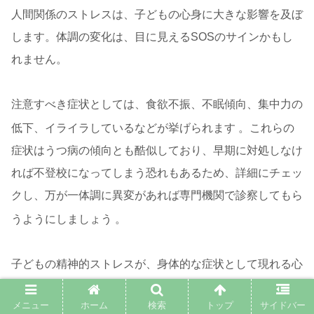
人間関係のストレスは、子どもの心身に大きな影響を及ぼ
します。体調の変化は、目に見えるSOSのサインかもし
れません。
注意すべき症状としては、食欲不振、不眠傾向、集中力の
低下、イライラしているなどが挙げられます
。これらの
症状はうつ病の傾向とも酷似しており、早期に対処しなけ
れば不登校になってしまう恐れもあるため、詳細にチェッ
クし、万が一体調に異変があれば専門機関で診察してもら
うようにしましょう
。
子どもの精神的ストレスが、身体的な症状として現れる心
身相関のメカニズムが働いている可能性があります。忙し
メニュー
ホーム
検索
トップ
サイドバー
い中でも、親御さんが子どもの日々の変化に気づく観察力