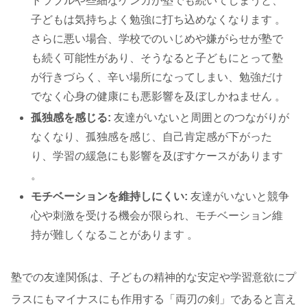
トラブルや些細なケンカが塾でも続いてしまうと、
子どもは気持ちよく勉強に打ち込めなくなります 。
さらに悪い場合、学校でのいじめや嫌がらせが塾で
も続く可能性があり、そうなると子どもにとって塾
が行きづらく、辛い場所になってしまい、勉強だけ
でなく心身の健康にも悪影響を及ぼしかねません 。
孤独感を感じる:
友達がいないと周囲とのつながりが
なくなり、孤独感を感じ、自己肯定感が下がった
り、学習の緩急にも影響を及ぼすケースがあります
。
モチベーションを維持しにくい:
友達がいないと競争
心や刺激を受ける機会が限られ、モチベーション維
持が難しくなることがあります 。
塾での友達関係は、子どもの精神的な安定や学習意欲にプ
ラスにもマイナスにも作用する「両刃の剣」であると言え