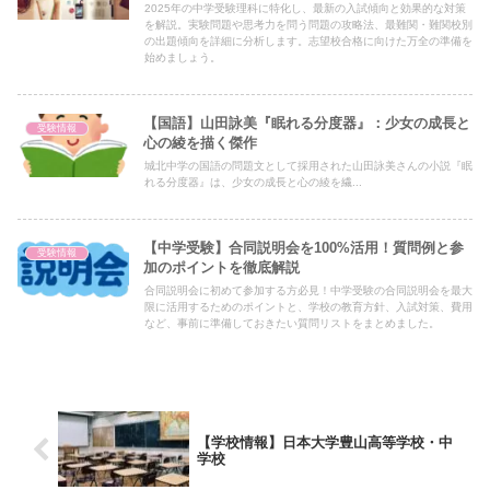
2025年の中学受験理科に特化し、最新の入試傾向と効果的な対策
を解説。実験問題や思考力を問う問題の攻略法、最難関・難関校別
の出題傾向を詳細に分析します。志望校合格に向けた万全の準備を
始めましょう。
【国語】山田詠美『眠れる分度器』：少女の成長と
受験情報
心の綾を描く傑作
城北中学の国語の問題文として採用された山田詠美さんの小説『眠
れる分度器』は、少女の成長と心の綾を繊...
【中学受験】合同説明会を100%活用！質問例と参
受験情報
加のポイントを徹底解説
合同説明会に初めて参加する方必見！中学受験の合同説明会を最大
限に活用するためのポイントと、学校の教育方針、入試対策、費用
など、事前に準備しておきたい質問リストをまとめました。
【学校情報】日本大学豊山高等学校・中
学校