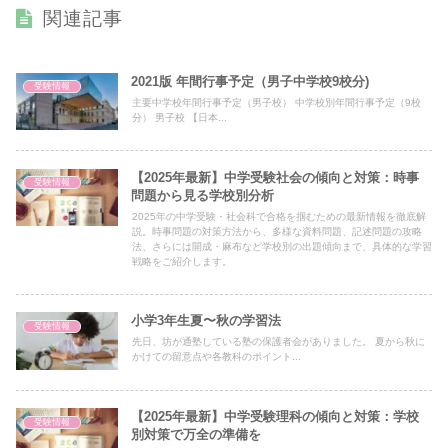
関連記事
2021版 年間行事予定（男子中学校9校分)
受験情報
主要中学校年間行事予定（男子校） 中学校別年間行事予定（9校
分） 男子校 【日本...
【2025年最新】中学受験社会の傾向と対策：時事
受験情報
問題から見る学校別分析
2025年の中学受験・社会科で合格を掴むための最新情報を徹底解
説。時事問題の対策方法から、多様な資料問題、記述問題の攻略
法、さらには開成・麻布など学校別の出題傾向まで、具体的な学習
戦略をご紹介します。
小学3年生夏〜秋の学習法
受験情報
先日、坊が通塾している塾の保護者会がありました。 夏から秋に
かけての留意点や各教科のポイント...
【2025年最新】中学受験理科の傾向と対策：学校
受験情報
別対策で万全の準備を