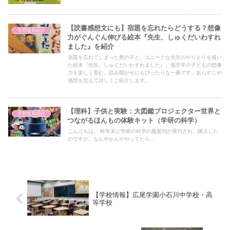
【読書感想文にも】宿題を忘れたらどうする？想像
学習道具紹介
力がぐんぐん伸びる絵本『先生、しゅくだいわすれ
ました』を紹介
宿題を忘れてしまった男の子と、ユニークな先生のやりとりを描い
た絵本『先生、しゅくだいわすれました』。低学年の子どもの想像
力を楽しく育む、読み聞かせにもぴったりな一冊です。あらすじや
感想を交えて詳しくご紹介します。
【理科】子供と実験：大図鑑プロジェクター世界と
学習道具紹介
つながるほんもの体験キット（学研の科学）
こんにちは。 昨年末に学研の科学の最新刊が発刊され、購入した
のですが、なんやかんややってたら...
【学校情報】広尾学園小石川中学校・高
等学校