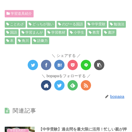
学習道具紹介
ことわざ
どっちが強い
のびーる国語
中学受験
勉強法
国語
学習まんが
学習教材
小学生
教育
書評
本
角川
語彙力
シェアする
bopapaをフォローする
bopapa
関連記事
【中学受験】過去問を最大限に活用！忙しい親が押
学習道具紹介