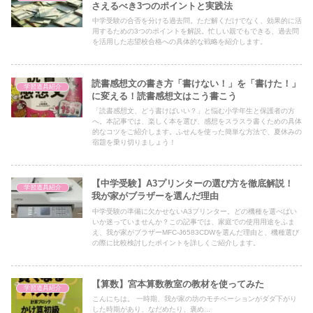
さえるべき3つのポイントと実践法
中学受験の合否を分ける過去問。ただ解くだけでなく、効果的に活
用するための3つのポイントを解説。忙しい親でもできる、過去問
を活用した志望校合格への具体的な戦略を紹介します。
読書感想文の書き方「書けない！」を「書けた！」
学習道具紹介
に変える！読書感想文はこう書こう
「読書感想文、どう書けばいい？」と悩む小学年生と保護者の方
へ。本記事では、楽しく本を選び、感想をスラスラ書くための具体
的なコツをご紹介します。ふせんを使った簡単な方法で、夏休みの
宿題を乗り切りましょう！
【中学受験】A3プリンターの選び方を徹底解説！
学習道具紹介
我が家がブラザーを選んだ理由
中学受験の準備に欠かせないA3プリンター。どの機種を選べばい
いか迷っていませんか？この記事では、家庭での使用用途をふま
え、我が家がブラザーMFC-J6583CDWを選んだ理由と、機種選び
の際に比較検討したポイントを詳しくご紹介します。
【算数】宮本算数教室の教材を使ってみた
学習道具紹介
こんにちは。 一時期、我が家の坊のモチベーションがダダ下がり
した時期があり、なだめたり、褒め...