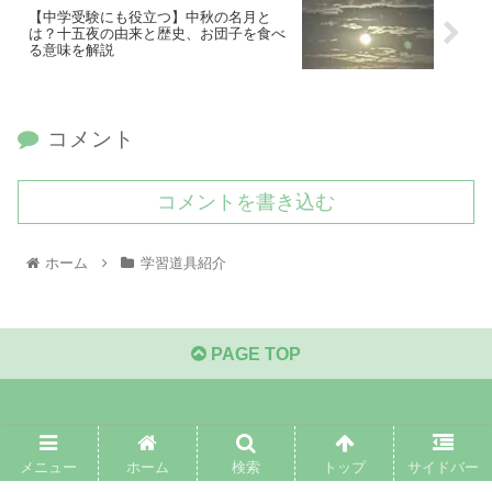
【中学受験にも役立つ】中秋の名月と
は？十五夜の由来と歴史、お団子を食べ
る意味を解説
コメント
コメントを書き込む
ホーム
学習道具紹介
PAGE TOP
らく〜にたのし〜く中学受験
メニュー
ホーム
検索
トップ
サイドバー
© 2021 らく〜にたのし〜く中学受験.