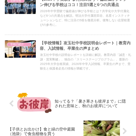
受験情報
ン伸びる学校はココ！注目5選と6つの共通点
2026年中学受験で偏差値が伸びる学校とは？共学化や大学付属化
など6つの共通点を解説。明治大学付属世田谷、名星インスティチ
ューションなど、特に注目の5校を徹底分析。後悔しない志望校選
びの参考に。
【学校情報】攻玉社中学校説明会レポート｜教育内
学校の紹介（備忘録）
容、入試情報、卒業生の声まとめ
攻玉社中学校の説明会レポートを詳細に解説。教育内容「誠意・礼
譲・質実剛健」、独自の「スリーステージプログラム」、最新の
2025年大学合格実績、2026年中学入試情報、卒業生の声まで、受
験生と保護者必見の情報が満載です。
知ってる？「暑さ寒さも彼岸まで」に隠
された意味と、秋のお彼岸について
【子供とお出かけ】食と緑の空中庭園
（池袋）で食虫植物を買う