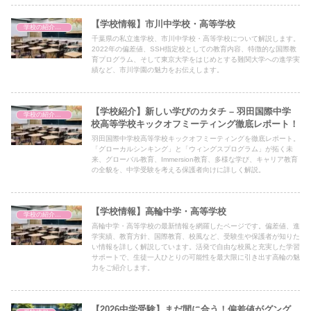
【学校情報】市川中学校・高等学校
学校の紹介（備忘録）
千葉県の私立進学校、市川中学校・高等学校について解説します。
2022年の偏差値、SSH指定校としての教育内容、特徴的な国際教
育プログラム、そして東京大学をはじめとする難関大学への進学実
績など、市川学園の魅力をお伝えします。
【学校紹介】新しい学びのカタチ – 羽田国際中学
学校の紹介（備忘録）
校高等学校キックオフミーティング徹底レポート！
羽田国際中学校高等学校キックオフミーティングを徹底レポート。
「グローカルシンキング」と「ウィングスプログラム」が拓く未
来、グローバル教育、Immersion教育、多様な学び、キャリア教育
の全貌を、中学受験を考える保護者向けに詳しく解説。
【学校情報】高輪中学・高等学校
学校の紹介（備忘録）
高輪中学・高等学校の最新情報を網羅したページです。偏差値、進
学実績、教育方針、国際教育、校風など、受験生や保護者が知りた
い情報を詳しく解説しています。活発で自由な校風と充実した学習
サポートで、生徒一人ひとりの可能性を最大限に引き出す高輪の魅
力をご紹介します。
【2026中学受験】まだ間に合う！偏差値がグング