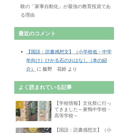
験の「家事自動化」が最強の教育投資であ
る理由
最近のコメント
【国語：読書感想文】（小学校低・中学
年向け）ひかる石のおはなし（本の紹
介）
に
飯野 花鈴
より
よく読まれている記事
【学校情報】文化祭に行っ
てきました～巣鴨中学校・
高等学校～
【国語：読書感想文】（小