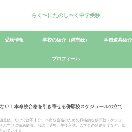
らく〜にたのし〜く中学受験
受験情報
学校の紹介（備忘録）
学習道具紹介
プロフィール
わない！本命校合格を引き寄せる併願校スケジュールの立て
偏差値」だけでは不十分。本命校合格のための戦略的な併願校スケジュー
さん向けに徹底解説。お試し受験、午後入試、入学金の延納制度など、知
とめています。