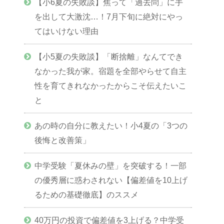
【小6夏の失敗談】焦って「過去問」に手
を出して大激沈…！7月下旬に絶対にやっ
てはいけない理由
【小5夏の失敗談】「断捨離」なんてでき
なかった我が家。宿題を全部やらせて自主
性を育てきれなかったからこそ伝えたいこ
と
あの時の自分に教えたい！小4夏の「3つの
後悔と改善策」
中学受験「夏休みの壁」を突破する！一部
の優秀層に惑わされない【偏差値を10上げ
るための基礎徹底】のススメ
40万円の投資で偏差値を3上げる？中学受