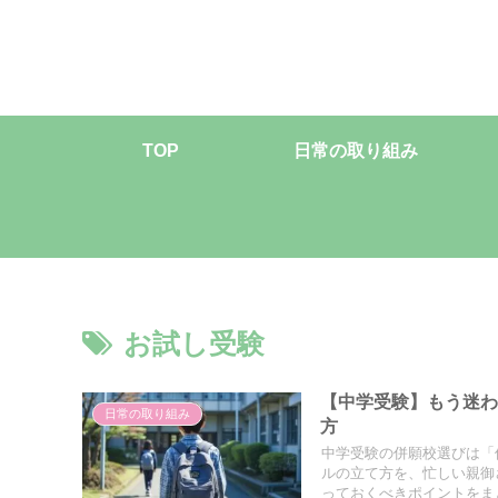
TOP
日常の取り組み
お試し受験
【中学受験】もう迷
日常の取り組み
方
中学受験の併願校選びは「
ルの立て方を、忙しい親御
っておくべきポイントをま