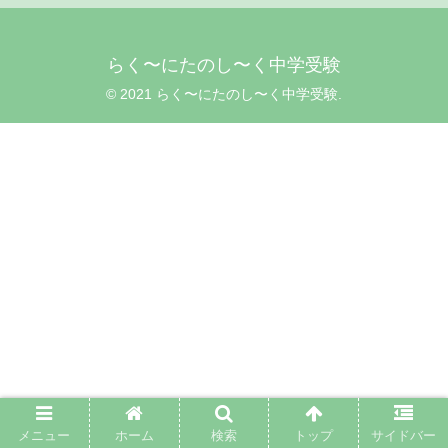
らく〜にたのし〜く中学受験
© 2021 らく〜にたのし〜く中学受験.
メニュー
ホーム
検索
トップ
サイドバー