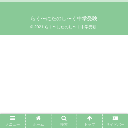
らく〜にたのし〜く中学受験
© 2021 らく〜にたのし〜く中学受験.
メニュー
ホーム
検索
トップ
サイドバー