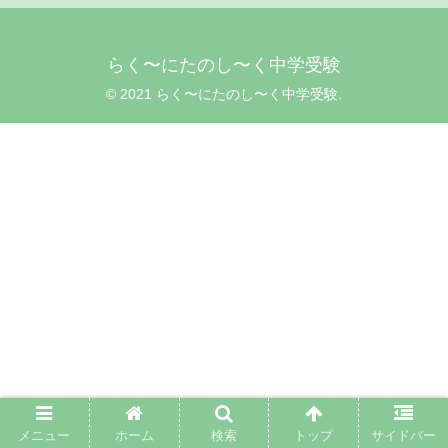
らく〜にたのし〜く中学受験
© 2021 らく〜にたのし〜く中学受験.
メニュー
ホーム
検索
トップ
サイドバー