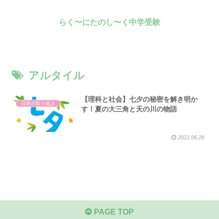
らく〜にたのし〜く中学受験
アルタイル
【理科と社会】七夕の秘密を解き明か
日常の取り組み
す！夏の大三角と天の川の物語
2022.06.28
PAGE TOP