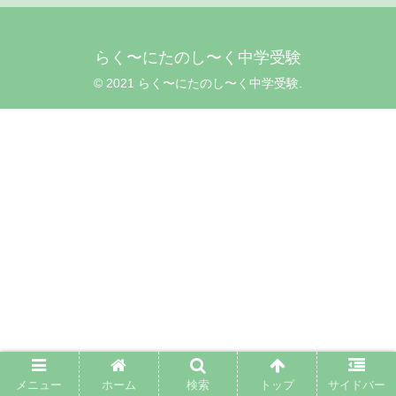
らく〜にたのし〜く中学受験
© 2021 らく〜にたのし〜く中学受験.
メニュー
ホーム
検索
トップ
サイドバー