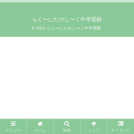
らく〜にたのし〜く中学受験
© 2021 らく〜にたのし〜く中学受験.
メニュー
ホーム
検索
トップ
サイドバー