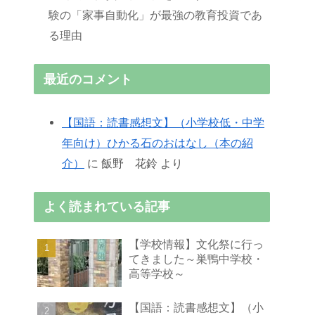
験の「家事自動化」が最強の教育投資であ
る理由
最近のコメント
【国語：読書感想文】（小学校低・中学
年向け）ひかる石のおはなし（本の紹
介）
に
飯野 花鈴
より
よく読まれている記事
【学校情報】文化祭に行っ
てきました～巣鴨中学校・
高等学校～
【国語：読書感想文】（小