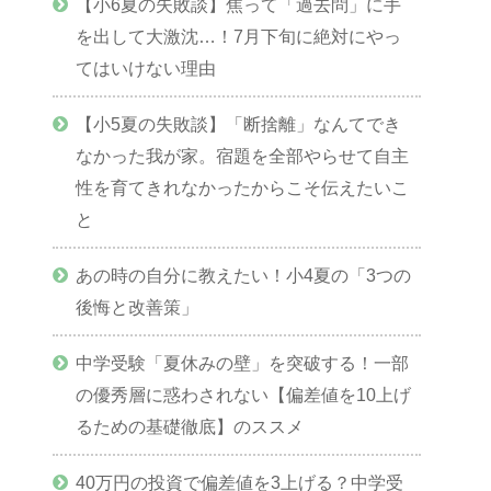
【小6夏の失敗談】焦って「過去問」に手
を出して大激沈…！7月下旬に絶対にやっ
てはいけない理由
【小5夏の失敗談】「断捨離」なんてでき
なかった我が家。宿題を全部やらせて自主
性を育てきれなかったからこそ伝えたいこ
と
あの時の自分に教えたい！小4夏の「3つの
後悔と改善策」
中学受験「夏休みの壁」を突破する！一部
の優秀層に惑わされない【偏差値を10上げ
るための基礎徹底】のススメ
40万円の投資で偏差値を3上げる？中学受