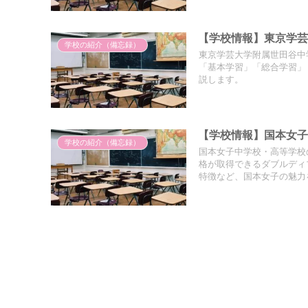
【学校情報】東京学
学校の紹介（備忘録）
東京学芸大学附属世田谷中
「基本学習」「総合学習」
説します。
【学校情報】国本女
学校の紹介（備忘録）
国本女子中学校・高等学校
格が取得できるダブルディ
特徴など、国本女子の魅力