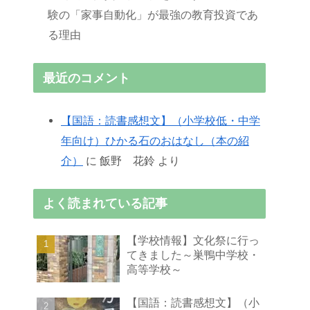
験の「家事自動化」が最強の教育投資であ
る理由
最近のコメント
【国語：読書感想文】（小学校低・中学
年向け）ひかる石のおはなし（本の紹
介）
に
飯野 花鈴
より
よく読まれている記事
【学校情報】文化祭に行っ
てきました～巣鴨中学校・
高等学校～
【国語：読書感想文】（小