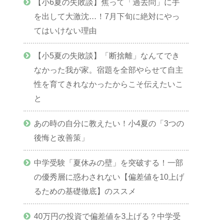
【小6夏の失敗談】焦って「過去問」に手
を出して大激沈…！7月下旬に絶対にやっ
てはいけない理由
【小5夏の失敗談】「断捨離」なんてでき
なかった我が家。宿題を全部やらせて自主
性を育てきれなかったからこそ伝えたいこ
と
あの時の自分に教えたい！小4夏の「3つの
後悔と改善策」
中学受験「夏休みの壁」を突破する！一部
の優秀層に惑わされない【偏差値を10上げ
るための基礎徹底】のススメ
40万円の投資で偏差値を3上げる？中学受