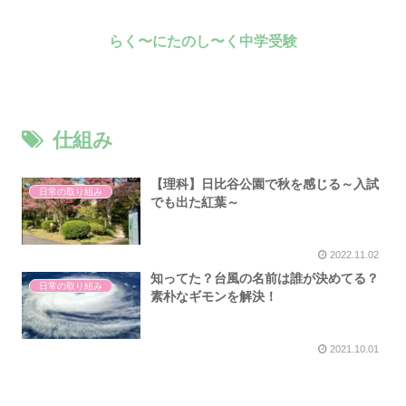
らく〜にたのし〜く中学受験
仕組み
【理科】日比谷公園で秋を感じる～入試
日常の取り組み
でも出た紅葉～
2022.11.02
知ってた？台風の名前は誰が決めてる？
日常の取り組み
素朴なギモンを解決！
2021.10.01