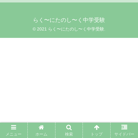
らく〜にたのし〜く中学受験
© 2021 らく〜にたのし〜く中学受験.
メニュー
ホーム
検索
トップ
サイドバー