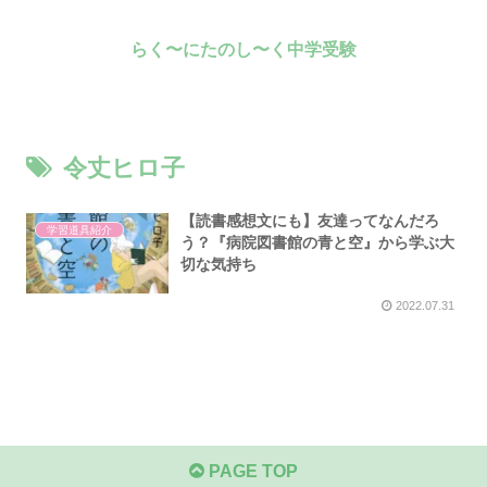
らく〜にたのし〜く中学受験
令丈ヒロ子
【読書感想文にも】
友達ってなんだろ
学習道具紹介
う？『病院図書館の青と空』から学ぶ大
切な気持ち
2022.07.31
PAGE TOP