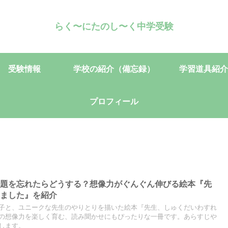
らく〜にたのし〜く中学受験
受験情報
学校の紹介（備忘録）
学習道具紹介
プロフィール
宿題を忘れたらどうする？想像力がぐんぐん伸びる絵本『先
れました』を紹介
子と、ユニークな先生のやりとりを描いた絵本『先生、しゅくだいわすれ
の想像力を楽しく育む、読み聞かせにもぴったりな一冊です。あらすじや
します。