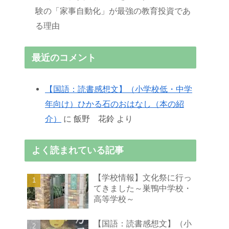
験の「家事自動化」が最強の教育投資であ
る理由
最近のコメント
【国語：読書感想文】（小学校低・中学
年向け）ひかる石のおはなし（本の紹
介）
に
飯野 花鈴
より
よく読まれている記事
【学校情報】文化祭に行っ
てきました～巣鴨中学校・
高等学校～
【国語：読書感想文】（小