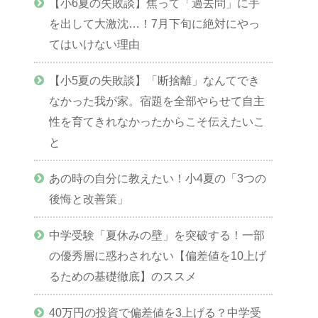
【小6夏の失敗談】焦って「過去問」に手
を出して大激沈…！7月下旬に絶対にやっ
てはいけない理由
【小5夏の失敗談】「断捨離」なんてでき
なかった我が家。宿題を全部やらせて自主
性を育てきれなかったからこそ伝えたいこ
と
あの時の自分に教えたい！小4夏の「3つの
後悔と改善策」
中学受験「夏休みの壁」を突破する！一部
の優秀層に惑わされない【偏差値を10上げ
るための基礎徹底】のススメ
40万円の投資で偏差値を3上げる？中学受