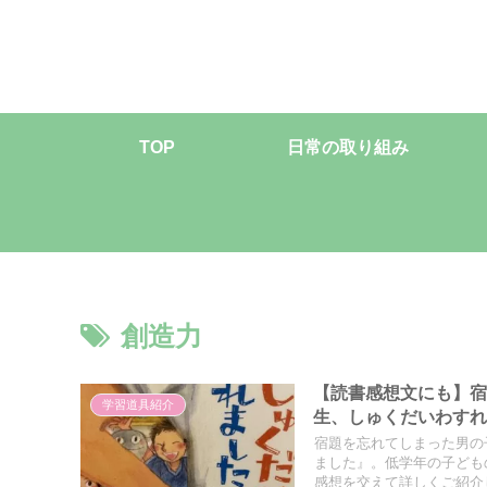
TOP
日常の取り組み
創造力
【読書感想文にも】
学習道具紹介
生、しゅくだいわす
宿題を忘れてしまった男の
ました』。低学年の子ども
感想を交えて詳しくご紹介