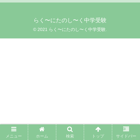
らく〜にたのし〜く中学受験
© 2021 らく〜にたのし〜く中学受験.
メニュー
ホーム
検索
トップ
サイドバー