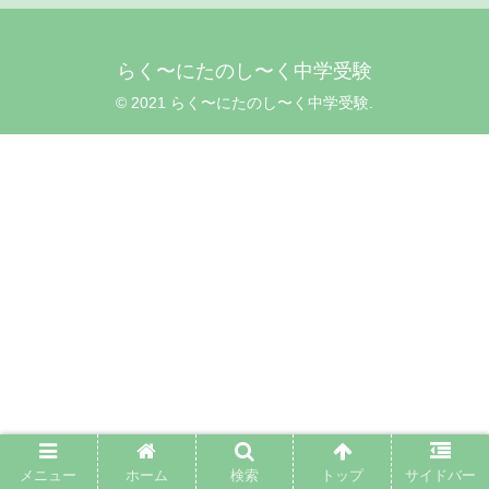
らく〜にたのし〜く中学受験
© 2021 らく〜にたのし〜く中学受験.
メニュー
ホーム
検索
トップ
サイドバー