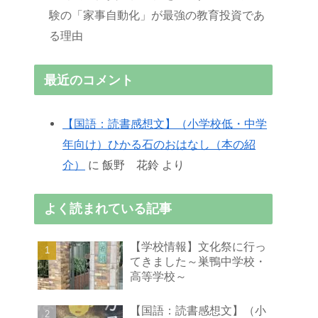
験の「家事自動化」が最強の教育投資であ
る理由
最近のコメント
【国語：読書感想文】（小学校低・中学
年向け）ひかる石のおはなし（本の紹
介）
に
飯野 花鈴
より
よく読まれている記事
【学校情報】文化祭に行っ
てきました～巣鴨中学校・
高等学校～
【国語：読書感想文】（小