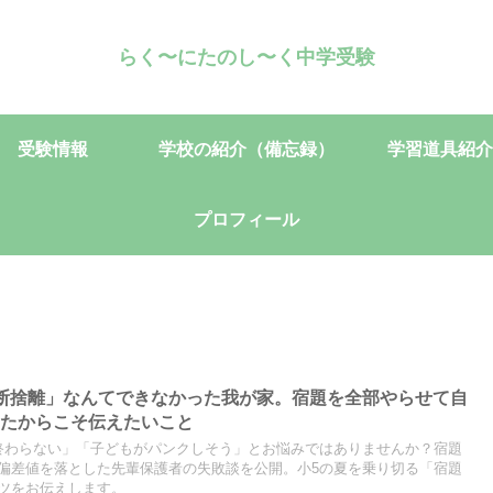
らく〜にたのし〜く中学受験
受験情報
学校の紹介（備忘録）
学習道具紹介
プロフィール
断捨離」なんてできなかった我が家。宿題を全部やらせて自
ったからこそ伝えたいこと
終わらない」「子どもがパンクしそう」とお悩みではありませんか？宿題
偏差値を落とした先輩保護者の失敗談を公開。小5の夏を乗り切る「宿題
ツをお伝えします。