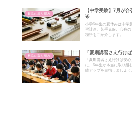
【中学受験】7月が合
日常の取り組み
🌟
小学6年生の夏休みは中学
習計画、苦手克服、心身の
秘訣をご紹介します。
「夏期講習さえ行け
日常の取り組み
「夏期講習さえ行けば安心
に、6年生が本当に取り組
績アップを目指しましょう