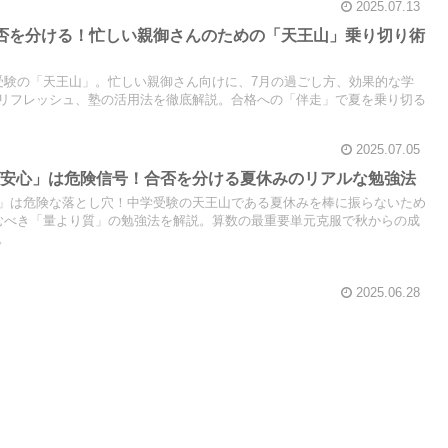
2025.07.13
否を分ける！忙しい親御さんのための「天王山」乗り切り術
受験の「天王山」。忙しい親御さん向けに、7月の過ごし方、効果的な学
リフレッシュ、塾の活用法を徹底解説。合格への「伴走」で夏を乗り切る
2025.07.05
ば安心」は危険信号！合否を分ける夏休みのリアルな勉強法
」は危険な落とし穴！中学受験の天王山である夏休みを棒に振らないため
むべき「量より質」の勉強法を解説。算数の最重要単元克服で秋からの成
。
2025.06.28