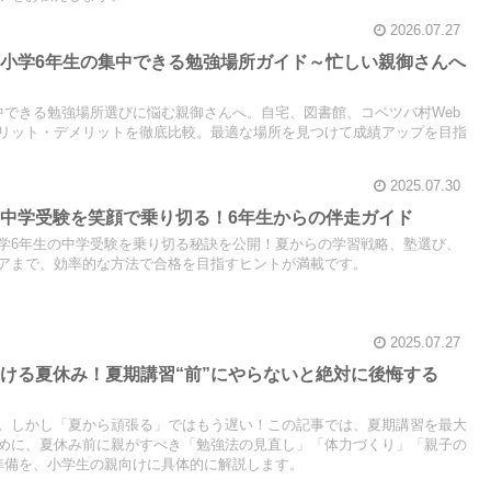
2026.07.27
小学6年生の集中できる勉強場所ガイド～忙しい親御さんへ
中できる勉強場所選びに悩む親御さんへ。自宅、図書館、コベツバ村Web
リット・デメリットを徹底比較。最適な場所を見つけて成績アップを目指
2025.07.30
中学受験を笑顔で乗り切る！6年生からの伴走ガイド
学6年生の中学受験を乗り切る秘訣を公開！夏からの学習戦略、塾選び、
アまで、効率的な方法で合格を目指すヒントが満載です。
2025.07.27
ける夏休み！夏期講習“前”にやらないと絶対に後悔する
。しかし「夏から頑張る」ではもう遅い！この記事では、夏期講習を最大
めに、夏休み前に親がすべき「勉強法の見直し」「体力づくり」「親子の
準備を、小学生の親向けに具体的に解説します。