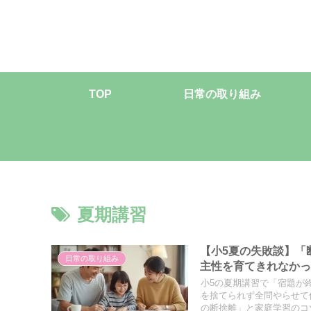
TOP
日常の取り組み
夏期講習
【小5夏の失敗談】「
日常の取り組み
主性を育てきれなか
小5の夏期講習で「宿題が
を捨てられず全問やらせて
の断捨離」と家庭学習のコ