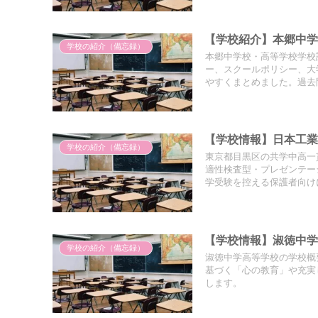
【学校紹介】本郷中学
学校の紹介（備忘録）
本郷中学校・高等学校学校
ー、スクールポリシー、大
やすくまとめました。過去
【学校情報】日本工
学校の紹介（備忘録）
東京都目黒区の共学中高一
適性検査型・プレゼンテー
学受験を控える保護者向け
【学校情報】淑徳中
学校の紹介（備忘録）
淑徳中学高等学校の学校概
基づく「心の教育」や充実
します。