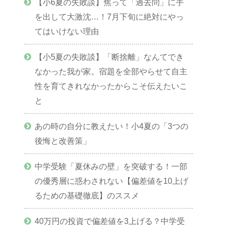
【小6夏の失敗談】焦って「過去問」に手
を出して大激沈…！7月下旬に絶対にやっ
てはいけない理由
【小5夏の失敗談】「断捨離」なんてでき
なかった我が家。宿題を全部やらせて自主
性を育てきれなかったからこそ伝えたいこ
と
あの時の自分に教えたい！小4夏の「3つの
後悔と改善策」
中学受験「夏休みの壁」を突破する！一部
の優秀層に惑わされない【偏差値を10上げ
るための基礎徹底】のススメ
40万円の投資で偏差値を3上げる？中学受