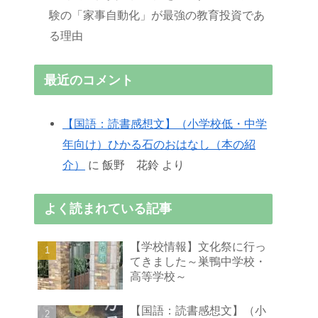
験の「家事自動化」が最強の教育投資であ
る理由
最近のコメント
【国語：読書感想文】（小学校低・中学
年向け）ひかる石のおはなし（本の紹
介）
に
飯野 花鈴
より
よく読まれている記事
【学校情報】文化祭に行っ
てきました～巣鴨中学校・
高等学校～
【国語：読書感想文】（小