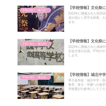
【学校情報】文化祭
学校の紹介（備忘録）
2023年に開催された世
員が温かく見守る校風、人
ます。
【学校情報】文化祭
学校の紹介（備忘録）
2023年に開催された成
生徒主体の企画、PTAの
します。
【学校情報】城北中
学校の紹介（備忘録）
男子進学校「城北中学・高
教育、東大・早慶への進学
学校選びの参考にしてくだ