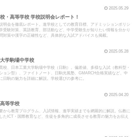
2025.05.29
校・高等学校 学校説明会レポート！
説明会を徹底レポート。進学校としての教育目標、アドミッションポリシ
学受験対策、英語教育、部活動など、中学受験生が知りたい情報を分かり
問対策や漢字の正確性など、具体的な入試アドバイスも掲載。
2025.05.28
業大学駒場中学校
貫校、日本工業大学駒場中学校（日駒）。偏差値、多様な入試（教科型・
ション型）、ファイトノート、日駒光風塾、GMARCH合格実績など、中
に日駒の魅力を詳細に解説。学校選びの参考に。
2025.04.20
学高等学校
要から教育プログラム、入試情報、進学実績までを網羅的に解説。仏教に
したICT・国際教育など、生徒を多角的に成長させる教育の魅力をお伝え