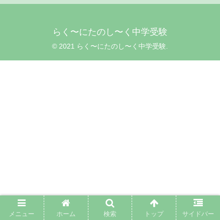
らく〜にたのし〜く中学受験
© 2021 らく〜にたのし〜く中学受験.
メニュー
ホーム
検索
トップ
サイドバー