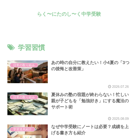
らく〜にたのし〜く中学受験
学習習慣
あの時の自分に教えたい！小4夏の「3つ
日常の取り組み
の後悔と改善策」
2026.07.26
夏休みの塾の宿題が終わらない！忙しい
日常の取り組み
親が子どもを「勉強好き」にする魔法の
サポート術
2025.08.09
なぜ中学受験にノートは必要？成績を上
学習道具紹介
げる書き方も紹介