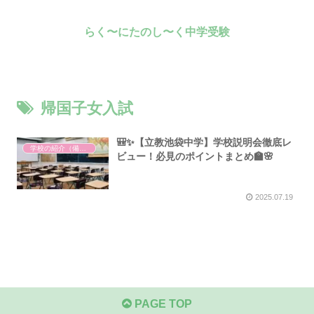
らく〜にたのし〜く中学受験
帰国子女入試
🎒✨【立教池袋中学】学校説明会徹底レ
学校の紹介（備忘録）
ビュー！必見のポイントまとめ🏫🌸
2025.07.19
PAGE TOP