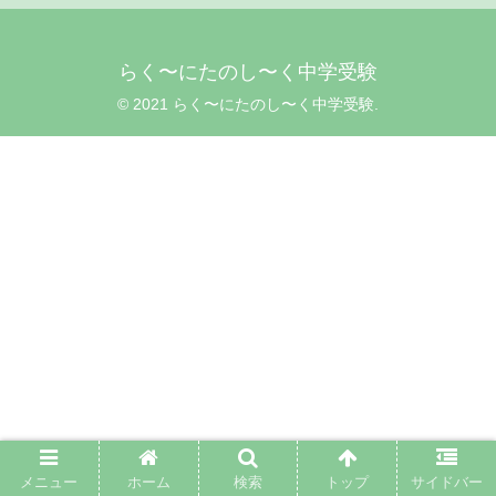
らく〜にたのし〜く中学受験
© 2021 らく〜にたのし〜く中学受験.
メニュー
ホーム
検索
トップ
サイドバー