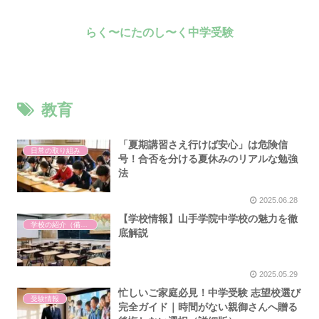
らく〜にたのし〜く中学受験
教育
「夏期講習さえ行けば安心」は危険信
日常の取り組み
号！合否を分ける夏休みのリアルな勉強
法
2025.06.28
【学校情報】山手学院中学校の魅力を徹
学校の紹介（備忘録）
底解説
2025.05.29
忙しいご家庭必見！中学受験 志望校選び
受験情報
完全ガイド｜時間がない親御さんへ贈る