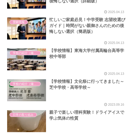
後悔しない選択（詳細版）
2025.04.13
忙しいご家庭必見！中学受験 志望校選び
受験情報
ガイド｜時間がない親御さんのための後
悔しない選択（簡易版）
2025.04.13
【学校情報】東海大学付属高輪台高等学
学校の紹介（備忘録）
校中等部
2025.04.13
【学校情報】文化祭に行ってきました～
学校の紹介（備忘録）
芝中学校・高等学校～
2023.09.16
親子で楽しい理科実験！ドライアイスで
日常の取り組み
学ぶ気体の性質