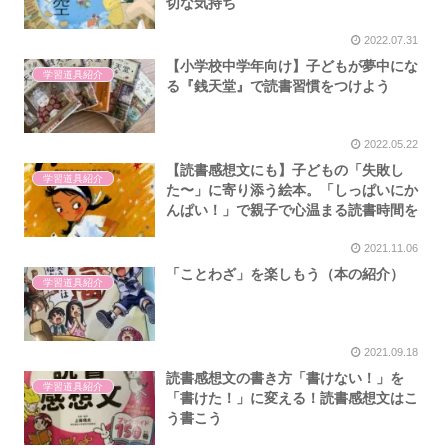
切な気持ち
2022.07.31
【小学校中学年向け】子どもが夢中にな
学習道具紹介
る『銭天堂』で読書習慣をつけよう
2022.05.22
【読書感想文にも】子どもの「失敗し
学習道具紹介
た〜」に寄り添う絵本。「しっぱいにか
んぱい！」で親子で心温まる読書時間を
2021.11.06
「ことわざ」を楽しもう（本の紹介）
学習道具紹介
2021.09.18
読書感想文の書き方「書けない！」を
学習道具紹介
「書けた！」に変える！読書感想文はこ
う書こう