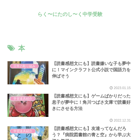
らく〜にたのし〜く中学受験
本
【読書感想文にも】読書嫌いな子も夢中
日常の取り組み
に！マインクラフト公式小説で国語力を
伸ばそう
2023.01.15
【読書感想文にも】ゲームばかりだった
学習道具紹介
息子が夢中に！角川つばさ文庫で読書好
きにさせる方法
2022.12.31
【読書感想文にも】
友達ってなんだろ
学習道具紹介
う？『病院図書館の青と空』から学ぶ大