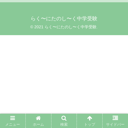
らく〜にたのし〜く中学受験
© 2021 らく〜にたのし〜く中学受験.
メニュー
ホーム
検索
トップ
サイドバー