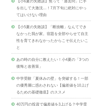
【小6夏の失敗談】焦って「過去問」に手
を出して大激沈…！7月下旬に絶対にやっ
てはいけない理由
【小5夏の失敗談】「断捨離」なんてでき
なかった我が家。宿題を全部やらせて自主
性を育てきれなかったからこそ伝えたいこ
と
あの時の自分に教えたい！小4夏の「3つの
後悔と改善策」
中学受験「夏休みの壁」を突破する！一部
の優秀層に惑わされない【偏差値を10上げ
るための基礎徹底】のススメ
40万円の投資で偏差値を3上げる？中学受