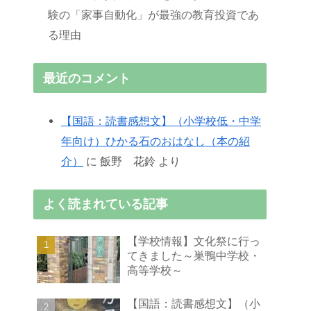
験の「家事自動化」が最強の教育投資であ
る理由
最近のコメント
【国語：読書感想文】（小学校低・中学
年向け）ひかる石のおはなし（本の紹
介）
に
飯野 花鈴
より
よく読まれている記事
【学校情報】文化祭に行っ
てきました～巣鴨中学校・
高等学校～
【国語：読書感想文】（小