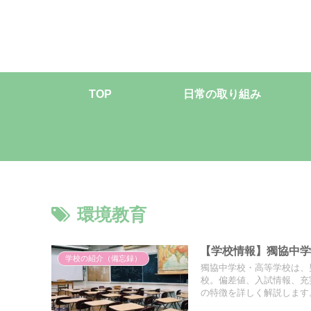
TOP
日常の取り組み
環境教育
【学校情報】獨協中
学校の紹介（備忘録）
獨協中学校・高等学校は、
校。偏差値、入試情報、充
の特徴を詳しく解説します