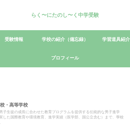
らく〜にたのし〜く中学受験
受験情報
学校の紹介（備忘録）
学習道具紹介
プロフィール
学校・高等学校
男子生徒の成長に合わせた教育プログラムを提供する伝統的な男子進学
実した国際教育や環境教育、進学実績（医学部、国公立含む）まで、學校
。