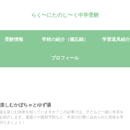
らく〜にたのし〜く中学受験
受験情報
学校の紹介（備忘録）
学習道具紹介
プロフィール
で楽しむかぼちゃとゆず湯
湯を楽しむ由来を知っていますか？この記事では、子どもと一緒に冬至を
を紹介します。運盛りや風邪予防など、冬至の行事に込められた意味を学
切りましょう！