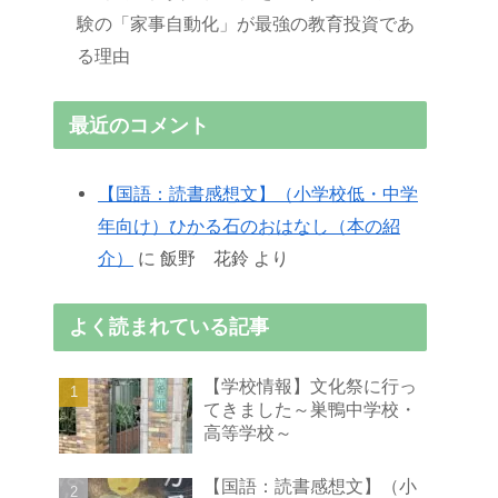
験の「家事自動化」が最強の教育投資であ
る理由
最近のコメント
【国語：読書感想文】（小学校低・中学
年向け）ひかる石のおはなし（本の紹
介）
に
飯野 花鈴
より
よく読まれている記事
【学校情報】文化祭に行っ
てきました～巣鴨中学校・
高等学校～
【国語：読書感想文】（小