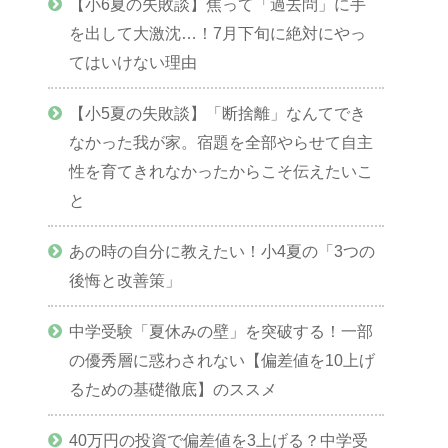
【小6夏の失敗談】焦って「過去問」に手
を出して大激沈…！7月下旬に絶対にやっ
てはいけない理由
【小5夏の失敗談】「断捨離」なんてでき
なかった我が家。宿題を全部やらせて自主
性を育てきれなかったからこそ伝えたいこ
と
あの時の自分に教えたい！小4夏の「3つの
後悔と改善策」
中学受験「夏休みの壁」を突破する！一部
の優秀層に惑わされない【偏差値を10上げ
るための基礎徹底】のススメ
40万円の投資で偏差値を3上げる？中学受