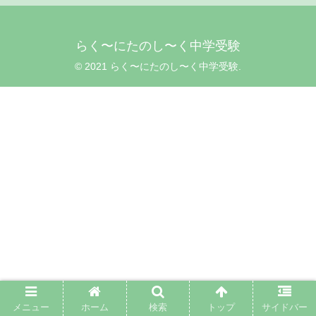
らく〜にたのし〜く中学受験
© 2021 らく〜にたのし〜く中学受験.
メニュー
ホーム
検索
トップ
サイドバー