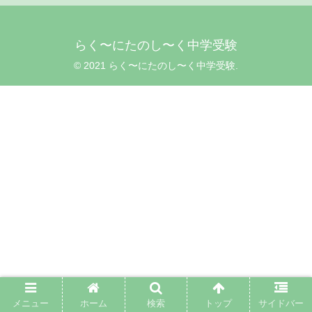
らく〜にたのし〜く中学受験
© 2021 らく〜にたのし〜く中学受験.
メニュー
ホーム
検索
トップ
サイドバー