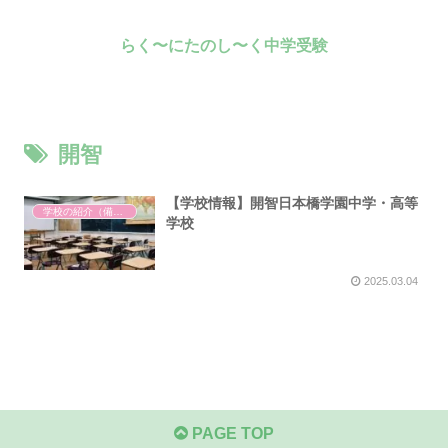
らく〜にたのし〜く中学受験
開智
【学校情報】開智日本橋学園中学・高等
学校の紹介（備忘録）
学校
2025.03.04
PAGE TOP