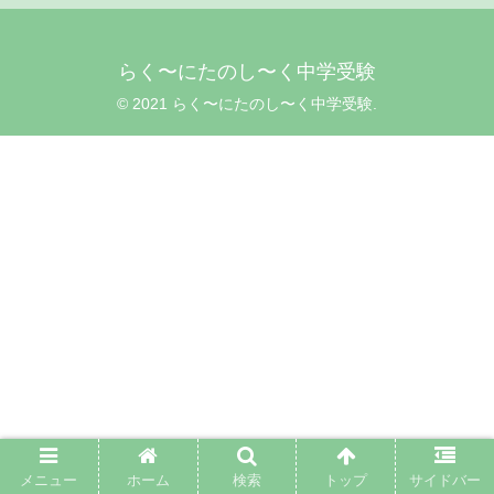
らく〜にたのし〜く中学受験
© 2021 らく〜にたのし〜く中学受験.
メニュー
ホーム
検索
トップ
サイドバー