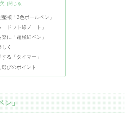
次
整理整頓「3色ボールペン」
整う「ドット線ノート」
字も楽に「超極細ペン」
楽しく
理する「タイマー」
具選びのポイント
ルペン」