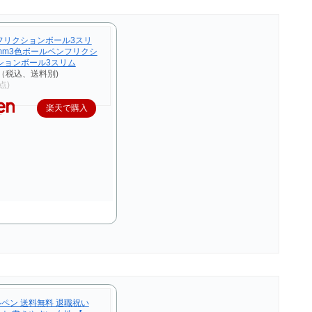
]フリクションボール3スリ
0.5mm3色ボールペンフリクシ
ションボール3スリム
（税込、送料別)
時点)
楽天で購入
ルペン 送料無料 退職祝い