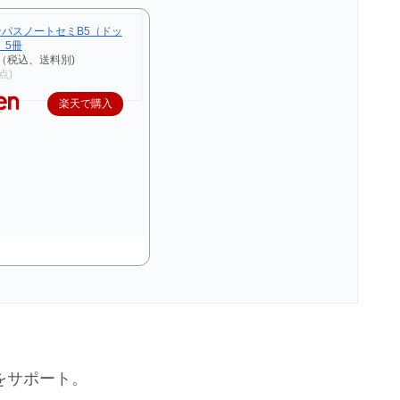
ンパスノートセミB5（ドッ
 5冊
（税込、送料別)
時点)
楽天で購入
をサポート。