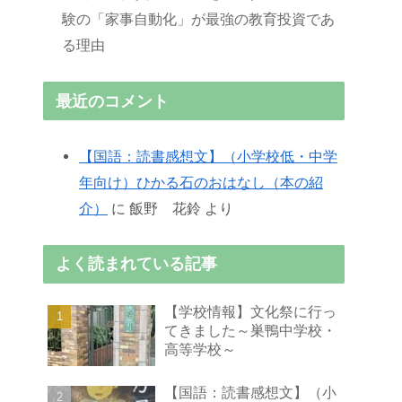
験の「家事自動化」が最強の教育投資であ
る理由
最近のコメント
【国語：読書感想文】（小学校低・中学
年向け）ひかる石のおはなし（本の紹
介）
に
飯野 花鈴
より
よく読まれている記事
【学校情報】文化祭に行っ
てきました～巣鴨中学校・
高等学校～
【国語：読書感想文】（小