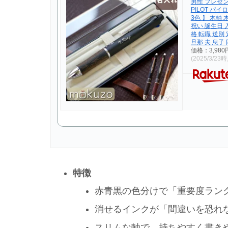
男性 プレゼン
PILOT パ
3色 】 木軸 
祝い 誕生日 
格 転職 送別
旦那 夫 息子
価格：3,98
(2025/3/23
特徴
赤青黒の色分けで「重要度ラン
消せるインクが「間違いを恐れ
スリムな軸で、持ちやすく書き