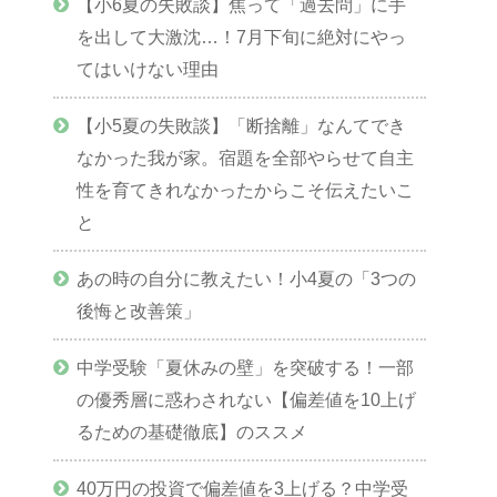
【小6夏の失敗談】焦って「過去問」に手
を出して大激沈…！7月下旬に絶対にやっ
てはいけない理由
【小5夏の失敗談】「断捨離」なんてでき
なかった我が家。宿題を全部やらせて自主
性を育てきれなかったからこそ伝えたいこ
と
あの時の自分に教えたい！小4夏の「3つの
後悔と改善策」
中学受験「夏休みの壁」を突破する！一部
の優秀層に惑わされない【偏差値を10上げ
るための基礎徹底】のススメ
40万円の投資で偏差値を3上げる？中学受