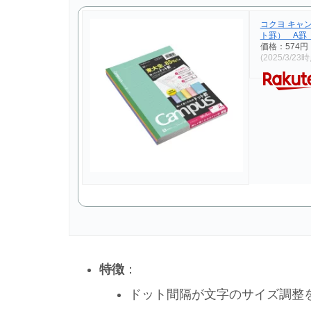
コクヨ キャ
ト罫） A罫
価格：574円
(2025/3/23
特徴
：
ドット間隔が文字のサイズ調整