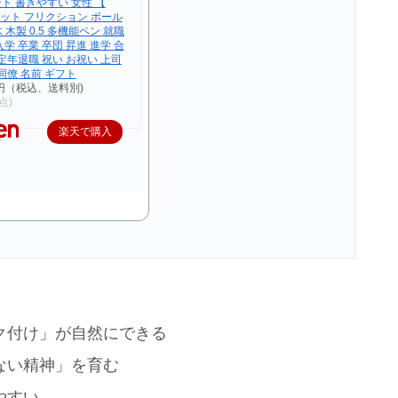
ト 書きやすい 女性 【
イロット フリクション ボール
木 木製 0.5 多機能ペン 就職
入学 卒業 卒団 昇進 進学 合
 定年退職 祝い お祝い 上司
 同僚 名前 ギフト
0円（税込、送料別)
時点)
楽天で購入
ク付け」が自然にできる
ない精神」を育む
やすい。