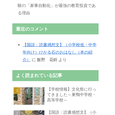
験の「家事自動化」が最強の教育投資であ
る理由
最近のコメント
【国語：読書感想文】（小学校低・中学
年向け）ひかる石のおはなし（本の紹
介）
に
飯野 花鈴
より
よく読まれている記事
【学校情報】文化祭に行っ
てきました～巣鴨中学校・
高等学校～
【国語：読書感想文】（小