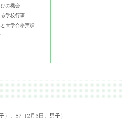
学びの機会
創る学校行事
導と大学合格実績
活
報
子）、57（2月3日、男子）