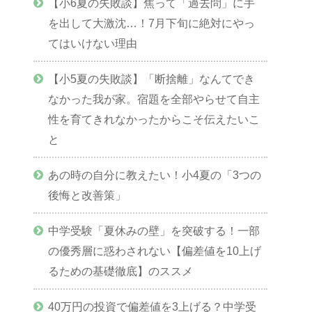
【小6夏の失敗談】焦って「過去問」に手
を出して大激沈…！7月下旬に絶対にやっ
てはいけない理由
【小5夏の失敗談】「断捨離」なんてでき
なかった我が家。宿題を全部やらせて自主
性を育てきれなかったからこそ伝えたいこ
と
あの時の自分に教えたい！小4夏の「3つの
後悔と改善策」
中学受験「夏休みの壁」を突破する！一部
の優秀層に惑わされない【偏差値を10上げ
るための基礎徹底】のススメ
40万円の投資で偏差値を3上げる？中学受