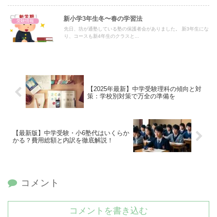
新小学3年生冬〜春の学習法
受験情報
先日、坊が通塾している塾の保護者会がありました。 新3年生にな
り、コースも新4年生のクラスと...
【2025年最新】中学受験理科の傾向と対
策：学校別対策で万全の準備を
【最新版】中学受験・小6塾代はいくらか
かる？費用総額と内訳を徹底解説！
コメント
コメントを書き込む