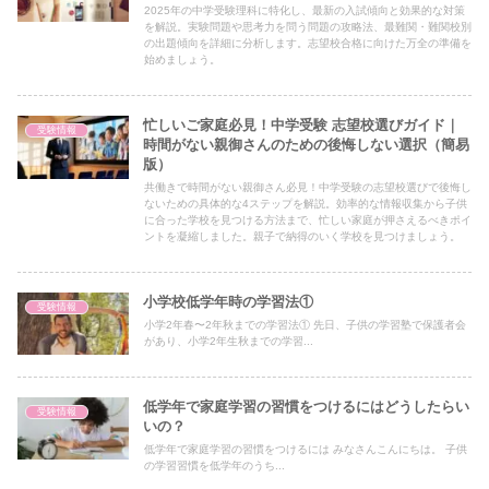
2025年の中学受験理科に特化し、最新の入試傾向と効果的な対策
を解説。実験問題や思考力を問う問題の攻略法、最難関・難関校別
の出題傾向を詳細に分析します。志望校合格に向けた万全の準備を
始めましょう。
忙しいご家庭必見！中学受験 志望校選びガイド｜
受験情報
時間がない親御さんのための後悔しない選択（簡易
版）
共働きで時間がない親御さん必見！中学受験の志望校選びで後悔し
ないための具体的な4ステップを解説。効率的な情報収集から子供
に合った学校を見つける方法まで、忙しい家庭が押さえるべきポイ
ントを凝縮しました。親子で納得のいく学校を見つけましょう。
小学校低学年時の学習法①
受験情報
小学2年春〜2年秋までの学習法① 先日、子供の学習塾で保護者会
があり、小学2年生秋までの学習...
低学年で家庭学習の習慣をつけるにはどうしたらい
受験情報
いの？
低学年で家庭学習の習慣をつけるには みなさんこんにちは。 子供
の学習習慣を低学年のうち...