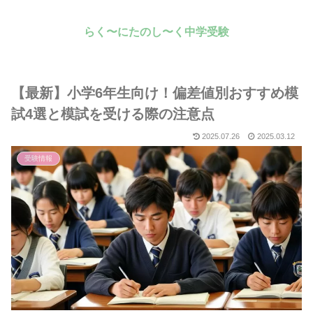
らく〜にたのし〜く中学受験
【最新】小学6年生向け！偏差値別おすすめ模
試4選と模試を受ける際の注意点
2025.07.26
2025.03.12
受験情報