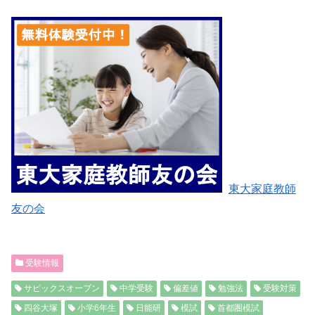
東大家庭教師
友の会
受験情報
サピックスオープン
中学受験
偏差値
勉強法
受験対策
四谷大塚
小学6年生
日能研
模試
首都圏模試