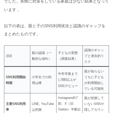
でした。実際に対策をしている家庭は少ない結果となって
います
。
以下の表は、親と子のSNS利用状況と認識のギャップを
まとめたものです。
認識のギャッ
親の認識（一
子どもの実態
項目
プと潜在的リ
般的な傾向）
（調査結果）
スク
親が知らない
中学卒業まで
SNS利用開始
小学生での利
うちに子ども
に8割以上が
時期
用は稀
が利用開始し
SNSデビュー
ている可能性
Instagram約7
親が把握して
割、X（旧
主要SNS利用
LINE, YouTube
いないSNSや
Twitter）半数以
率
は把握
隠しアカウン