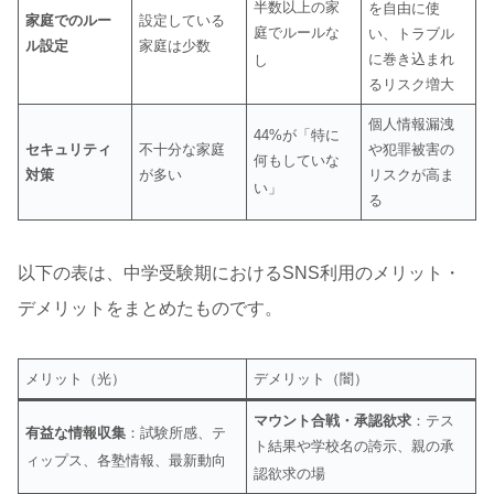
半数以上の家
を自由に使
家庭でのルー
設定している
庭でルールな
い、トラブル
ル設定
家庭は少数
に巻き込まれ
し
るリスク増大
個人情報漏洩
44%が「特に
セキュリティ
不十分な家庭
や犯罪被害の
何もしていな
対策
が多い
リスクが高ま
い」
る
以下の表は、中学受験期におけるSNS利用のメリット・
デメリットをまとめたものです。
メリット（光）
デメリット（闇）
マウント合戦・承認欲求
：テス
有益な情報収集
：試験所感、テ
ト結果や学校名の誇示、親の承
ィップス、各塾情報、最新動向
認欲求の場