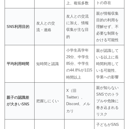
トの存在
上、複垢多数
親が情報収集
友人との交流
目的の利用を
に加え、情報
友人との交
SNS利用目的
理解せず、不
収集が主な目
流・連絡
必要な制限を
的
かける可能性
小学生高学年
親が認識して
29分、中学生
いる以上に長
85分、中学生
平均利用時間
短時間と認識
時間利用して
の44.8%が1日5
いる可能性、
学業への影響
時間以上
親が知らない
X（旧
SNSでのトラ
Twitter）、
親子の認識差
把握しにくい
ブルや危険に
Discord、メル
が大きいSNS
巻き込まれる
カリ
リスク
子どもがSNS