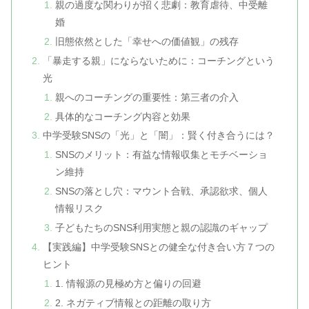
親の過度な関わりが招く悲劇：教育虐待、中受離
婚
旧態依然とした「幸せへの価値観」の残存
「暴走する親」にならないために：コーチングという
光
親へのコーチングの重要性：第三者の介入
具体的なコーチング内容と効果
中学受験SNSの「光」と「闇」：賢く付き合うには？
SNSのメリット：有益な情報収集とモチベーショ
ン維持
SNSの落とし穴：マウント合戦、承認欲求、個人
情報リスク
子どもたちのSNS利用実態と親の認識のギャップ
【実践編】中学受験SNSとの健全な付き合い方７つの
ヒント
1. 情報源の見極め方と偏りの回避
2. ネガティブ情報との距離の取り方