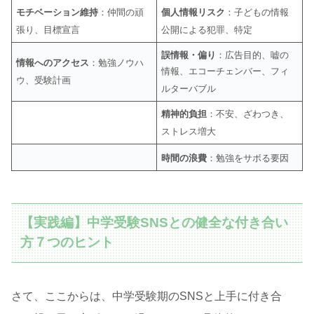
モチベーション維持
：仲間の頑
個人情報リスク
：子どもの情報
張り、目標宣言
公開による犯罪、特定
誤情報・偏り
：広告目的、嘘の
情報へのアクセス
：勉強ノウハ
情報、エコーチェンバー、フィ
ウ、受験計画
ルターバブル
精神的負担
：不安、ざわつき、
ストレス増大
時間の浪費
：勉強をサボる要因
【実践編】中学受験SNSとの健全な付き合い
方７つのヒント
さて、ここからは、中学受験期のSNSと上手に付き合