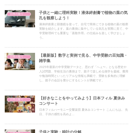
子供と一緒に理科実験！液体絆創膏で植物の葉の気
日常の取り組み
孔を観察しよう！
液体絆創膏と顕微鏡を使って、自宅で簡単にできる植物の葉の観察
実験を紹介します。葉の裏側に集中している気孔を実際に見て、中
学受験理科でも重要な「蒸散作用」の仕組みを楽しく学びましょ
う。
【最新版】数字と実例で見る、中学受験の豆知識・
日常の取り組み
雑学集
2025年最新の中学受験データと、思わず「へぇ〜」となる歴史や
入試問題、学校生活の裏側まで、親子で楽しめる雑学を凝縮。費用
や勉強時間といったリアルな情報も満載で、受験を多角的に理解
し、親子の会話を豊かにするヒントが満載です。
【好きなことをやってみよう】日本フィル 夏休み
日常の取り組み
コンサート
日本フィルハーモニー交響楽団 夏休みコンサート こんにちは。 先
日、子供の感性を高めよ...
子供と実験：時計の分解