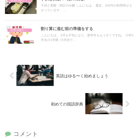
日常の取り組み
子供と実験：時計の分解 こんにちは。 最近、100均の利用率が上
がっています。 ...
割り算に進む前の準備をする
日常の取り組み
こんにちは。 2月も中旬になり、新学年ももうすぐですね。 小学3
年生の1学期（5月頃で...
英語はゆる〜く始めましょう
初めての国語辞典
コメント